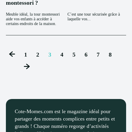
montessori ?
Meuble idéal, la tour montessori
C’est une tour sécurisée grâce à
aide vos enfants à accéder à
laquelle vos...
certains endroits de la maison.
1
2
3
4
5
6
7
8
Cote-Momes.com est le magazine idéal pour
partager des moments complices entre petits et
grands ! Chaque numéro regorge d’activités