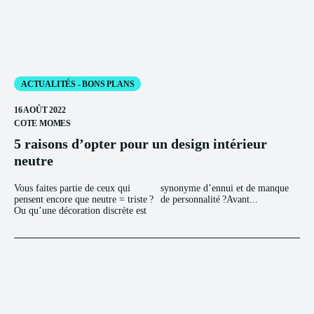
ACTUALITÉS - BONS PLANS
16 AOÛT 2022
COTE MOMES
5 raisons d’opter pour un design intérieur
neutre
Vous faites partie de ceux qui
synonyme d’ennui et de manque
pensent encore que neutre = triste ?
de personnalité ?Avant...
Ou qu’une décoration discrète est